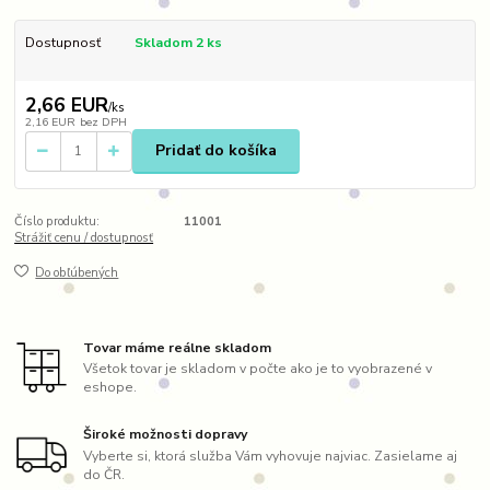
Dostupnosť
Skladom 2 ks
2,66 EUR
/
ks
2,16 EUR
bez DPH
Pridať do košíka
Číslo produktu:
11001
Strážiť cenu / dostupnosť
Do obľúbených
Tovar máme reálne skladom
Všetok tovar je skladom v počte ako je to vyobrazené v
eshope.
Široké možnosti dopravy
Vyberte si, ktorá služba Vám vyhovuje najviac. Zasielame aj
do ČR.