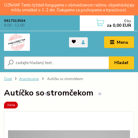
OZNAM! Tento týždeň fungujeme v obmedzenom režime, objednávky sa
môžu omeškať o 1-2 dni. Ďakujeme za pochopenie a trpezlivosť.
0
ks
0917313504
za
0,00 EUR
8,00 - 12,00
Menu
Hľadať
Úvod
Aranžovanie
Autíčko so stromčekom
Autíčko so stromčekom
Akcia